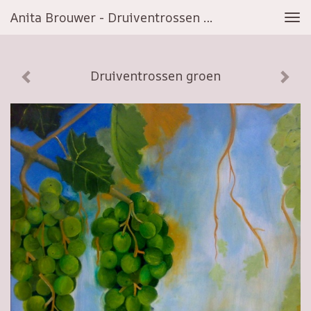
Anita Brouwer - Druiventrossen Groen
Tog
navi
Druiventrossen groen